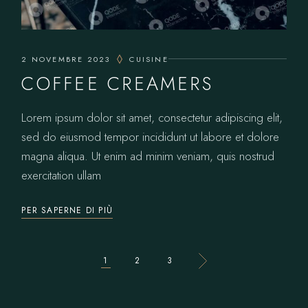
2 NOVEMBRE 2023
CUISINE
COFFEE CREAMERS
Lorem ipsum dolor sit amet, consectetur adipiscing elit,
sed do eiusmod tempor incididunt ut labore et dolore
magna aliqua. Ut enim ad minim veniam, quis nostrud
exercitation ullam
PER SAPERNE DI PIÙ
PAGINAZIONE
1
2
3
DEGLI
ARTICOLI