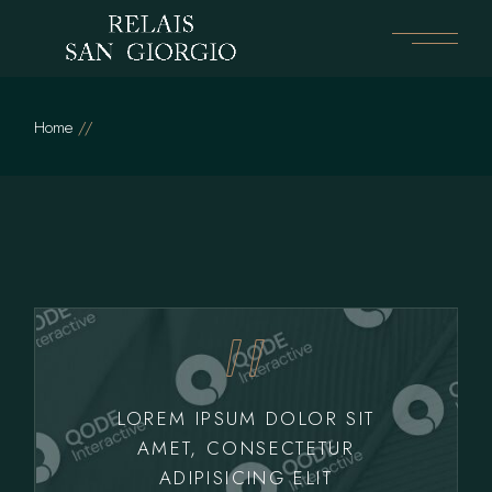
Skip
to
the
content
Home
LOREM IPSUM DOLOR SIT
AMET, CONSECTETUR
ADIPISICING ELIT